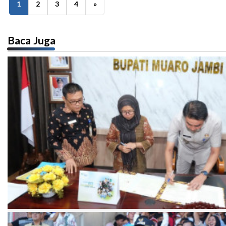
1
2
3
4
»
Baca Juga