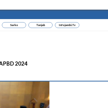
Sarko
Tanjab
Infojambi.tv
n APBD 2024