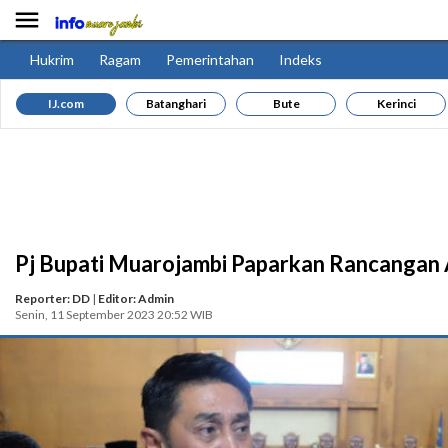

Hukrim
Ragam
Pemerintahan
Indeks
IJ.com
Batanghari
Bute
Kerinci
Pj Bupati Muarojambi Paparkan Rancanga
Reporter: DD
|
Editor: Admin
Senin, 11 September 2023 20:52 WIB