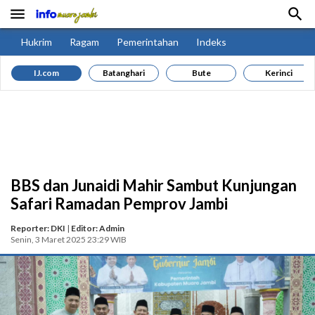


Hukrim
Ragam
Pemerintahan
Indeks
IJ.com
Batanghari
Bute
Kerinci
BBS dan Junaidi Mahir Sambut Kunjungan
Safari Ramadan Pemprov Jambi
Reporter: DKI
|
Editor: Admin
Senin, 3 Maret 2025 23:29 WIB