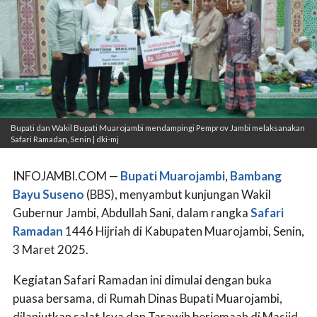
Bupati dan Wakil Bupati Muarojambi mendampingi Pemprov Jambi melaksanakan
Safari Ramadan, Senin | dki-mj
INFOJAMBI.COM —
Bupati Muarojambi
,
Bambang
Bayu Suseno
(BBS), menyambut kunjungan Wakil
Gubernur Jambi, Abdullah Sani, dalam rangka
Safari
Ramadan
1446 Hijriah di Kabupaten Muarojambi, Senin,
3 Maret 2025.
Kegiatan Safari Ramadan ini dimulai dengan buka
puasa bersama, di Rumah Dinas Bupati Muarojambi,
dilanjutkan salat Isya dan Tarawih berjemaah di Masjid