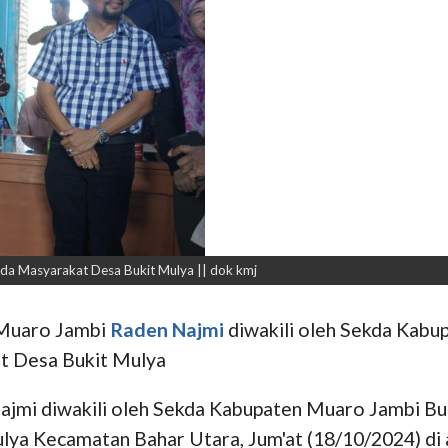
da Masyarakat Desa Bukit Mulya || dok kmj
 Muaro Jambi
Raden Najmi
diwakili oleh Sekda Kab
at Desa Bukit Mulya
jmi diwakili oleh Sekda Kabupaten Muaro Jambi B
lya Kecamatan Bahar Utara, Jum'at (18/10/2024) di 