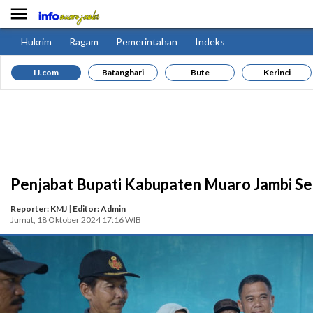

Hukrim
Ragam
Pemerintahan
Indeks
IJ.com
Batanghari
Bute
Kerinci
Penjabat Bupati Kabupaten Muaro Jambi Se
Reporter: KMJ
|
Editor: Admin
Jumat, 18 Oktober 2024 17:16 WIB