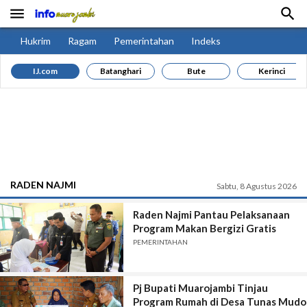


Hukrim
Ragam
Pemerintahan
Indeks
IJ.com
Batanghari
Bute
Kerinci
RADEN NAJMI
Sabtu, 8 Agustus 2026
Raden Najmi Pantau Pelaksanaan
Program Makan Bergizi Gratis
PEMERINTAHAN
Pj Bupati Muarojambi Tinjau
Program Rumah di Desa Tunas Mudo