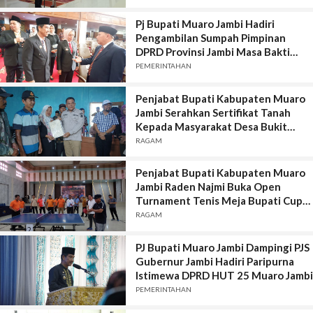
Pj Bupati Muaro Jambi Hadiri
Pengambilan Sumpah Pimpinan
DPRD Provinsi Jambi Masa Bakti
2024-2029
PEMERINTAHAN
Penjabat Bupati Kabupaten Muaro
Jambi Serahkan Sertifikat Tanah
Kepada Masyarakat Desa Bukit
Mulya
RAGAM
Penjabat Bupati Kabupaten Muaro
Jambi Raden Najmi Buka Open
Turnament Tenis Meja Bupati Cup
ke VI se-Sumatera
RAGAM
PJ Bupati Muaro Jambi Dampingi PJS
Gubernur Jambi Hadiri Paripurna
Istimewa DPRD HUT 25 Muaro Jambi
PEMERINTAHAN