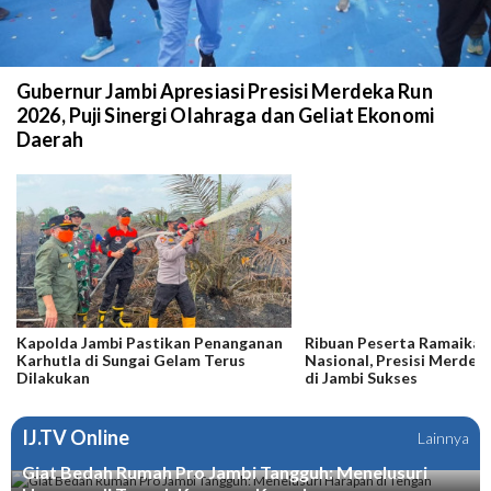
Gubernur Jambi Apresiasi Presisi Merdeka Run
2026, Puji Sinergi Olahraga dan Geliat Ekonomi
Daerah
Kapolda Jambi Pastikan Penanganan
Ribuan Peserta Ramaikan
Karhutla di Sungai Gelam Terus
Nasional, Presisi Merdek
Dilakukan
di Jambi Sukses
IJ.TV Online
Lainnya
Giat Bedah Rumah Pro Jambi Tangguh: Menelusuri