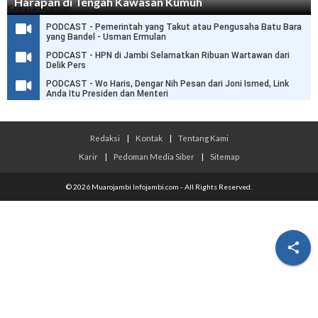
Harapan di Tengah Kawasan Kumuh
PODCAST - Pemerintah yang Takut atau Pengusaha Batu Bara
yang Bandel - Usman Ermulan
PODCAST - HPN di Jambi Selamatkan Ribuan Wartawan dari
Delik Pers
PODCAST - Wo Haris, Dengar Nih Pesan dari Joni Ismed, Link
Anda Itu Presiden dan Menteri
Redaksi
|
Kontak
|
Tentang Kami
Karir
|
Pedoman Media Siber
|
Sitemap
© 2026 Muarojambi Infojambi.com - All Rights Reserved.
