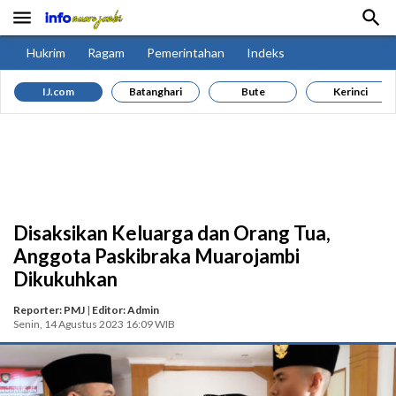


Hukrim
Ragam
Pemerintahan
Indeks
IJ.com
Batanghari
Bute
Kerinci
Disaksikan Keluarga dan Orang Tua,
Anggota Paskibraka Muarojambi
Dikukuhkan
Reporter: PMJ
|
Editor: Admin
Senin, 14 Agustus 2023 16:09 WIB