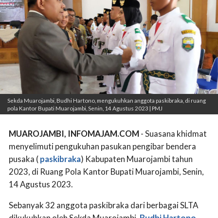
Sekda Muarojambi, Budhi Hartono, mengukuhkan anggota paskibraka, di ruang
pola Kantor Bupati Muarojambi, Senin, 14 Agustus 2023 | PMJ
MUAROJAMBI, INFOMAJAM.COM
- Suasana khidmat
menyelimuti pengukuhan pasukan pengibar bendera
pusaka (
paskibraka
) Kabupaten Muarojambi tahun
2023, di Ruang Pola Kantor Bupati Muarojambi, Senin,
14 Agustus 2023.
Sebanyak 32 anggota paskibraka dari berbagai SLTA
dikukuhkan oleh Sekda Muarojambi,
Budhi Hartono
,