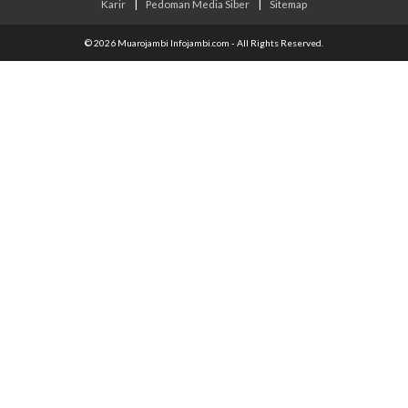
Karir
|
Pedoman Media Siber
|
Sitemap
© 2026 Muarojambi Infojambi.com - All Rights Reserved.