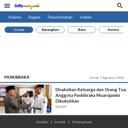


Hukrim
Ragam
Pemerintahan
Indeks
IJ.com
Batanghari
Bute
Kerinci
PASKIBRAKA
Jumat, 7 Agustus 2026
Disaksikan Keluarga dan Orang Tua,
Anggota Paskibraka Muarojambi
Dikukuhkan
RAGAM
Redaksi
|
Kontak
|
Tentang Kami