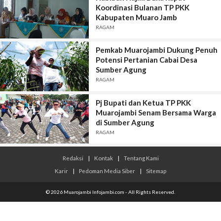
Koordinasi Bulanan TP PKK
Kabupaten Muaro Jamb
RAGAM
Pemkab Muarojambi Dukung Penuh
Potensi Pertanian Cabai Desa
Sumber Agung
RAGAM
Pj Bupati dan Ketua TP PKK
Muarojambi Senam Bersama Warga
di Sumber Agung
RAGAM
Redaksi
|
Kontak
|
Tentang Kami
Karir
|
Pedoman Media Siber
|
Sitemap
© 2026 Muarojambi Infojambi.com - All Rights Reserved.