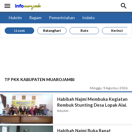


Hukrim
Ragam
Pemerintahan
Indeks
IJ.com
Batanghari
Bute
Kerinci
TP PKK KABUPATEN MUAROJAMBI
Minggu, 9 Agustus 2026
Habibah Najmi Membuka Kegiatan
Rembuk Stunting Desa Lopak Alai.
RAGAM
Habibah Najmi Buka Rapat