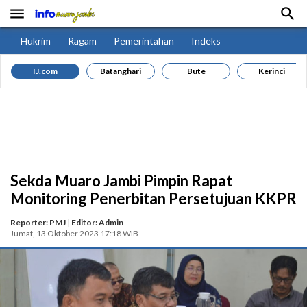


Hukrim
Ragam
Pemerintahan
Indeks
IJ.com
Batanghari
Bute
Kerinci
Sekda Muaro Jambi Pimpin Rapat
Monitoring Penerbitan Persetujuan KKPR
Reporter: PMJ
|
Editor: Admin
Jumat, 13 Oktober 2023 17:18 WIB