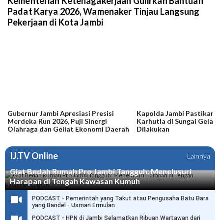
Kementerian Ketenagakerjaan Gulirkan Bantuan
Padat Karya 2026, Wamenaker Tinjau Langsung
Pekerjaan di Kota Jambi
Gubernur Jambi Apresiasi Presisi
Kapolda Jambi Pastikan 
Merdeka Run 2026, Puji Sinergi
Karhutla di Sungai Gelam
Olahraga dan Geliat Ekonomi Daerah
Dilakukan
IJ.TV Online
Lainnya
Giat Bedah Rumah Pro Jambi Tangguh: Menelusuri
Harapan di Tengah Kawasan Kumuh
PODCAST - Pemerintah yang Takut atau Pengusaha Batu Bara
yang Bandel - Usman Ermulan
PODCAST - HPN di Jambi Selamatkan Ribuan Wartawan dari