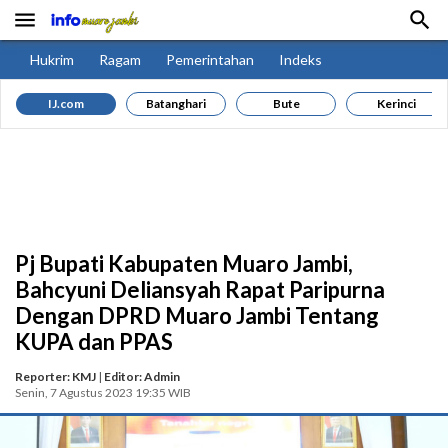


Hukrim
Ragam
Pemerintahan
Indeks
IJ.com
Batanghari
Bute
Kerinci
Pj Bupati Kabupaten Muaro Jambi,
Bahcyuni Deliansyah Rapat Paripurna
Dengan DPRD Muaro Jambi Tentang
KUPA dan PPAS
Reporter: KMJ
|
Editor: Admin
Senin, 7 Agustus 2023 19:35 WIB