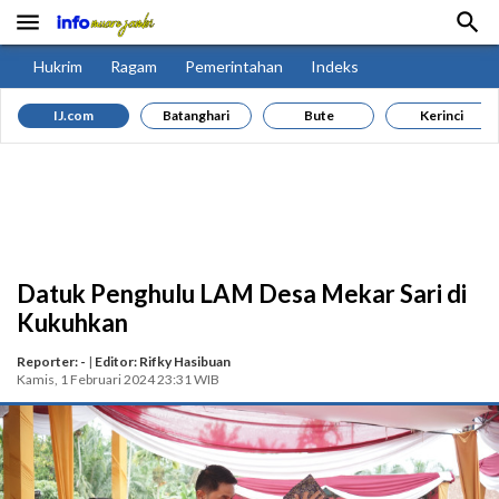


Hukrim
Ragam
Pemerintahan
Indeks
IJ.com
Batanghari
Bute
Kerinci
Datuk Penghulu LAM Desa Mekar Sari di
Kukuhkan
Reporter: -
|
Editor: Rifky Hasibuan
Kamis, 1 Februari 2024 23:31 WIB