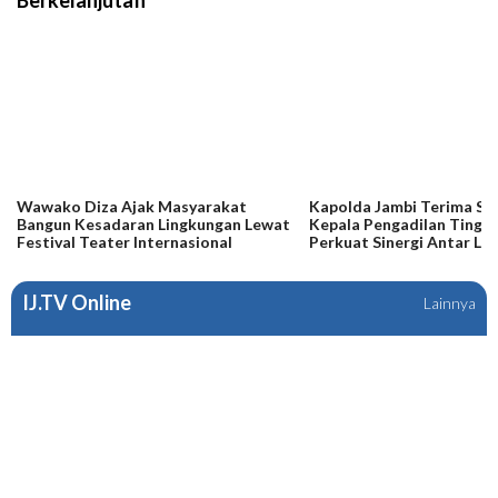
Wawako Diza Ajak Masyarakat
Kapolda Jambi Terima Si
Bangun Kesadaran Lingkungan Lewat
Kepala Pengadilan Tinggi
Festival Teater Internasional
Perkuat Sinergi Antar L
Penegak Hukum
IJ.TV Online
Lainnya