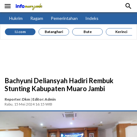


Hukrim
Ragam
Pemerintahan
Indeks
IJ.com
Batanghari
Bute
Kerinci
Bachyuni Deliansyah Hadiri Rembuk
Stunting Kabupaten Muaro Jambi
Reporter: Dkm
|
Editor: Admin
Rabu, 15 Mei 2024 16:15 WIB